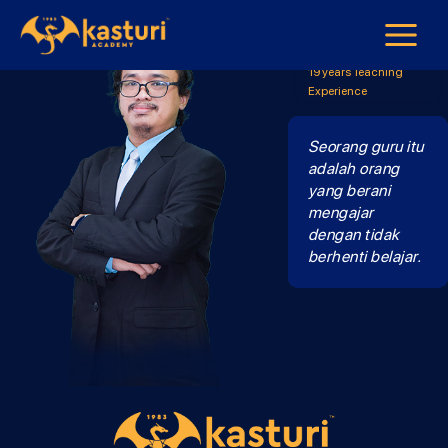
Mr Norhairie
B.Melayu Form 4 &
Form 5
19 years Teaching
Experience
Seorang guru itu
adalah orang
yang berani
mengajar
dengan tidak
berhenti belajar.