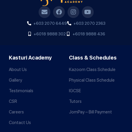
+603 2070 6449
+603 2070 2363
+6018 9888 302
+6018 9888 436
Kasturi Academy
Class & Schedules
About Us
Kazoom Class Schedule
Gallery
Physical Class Schedule
Testimonials
IGCSE
CSR
Tutors
Careers
JomPay – Bill Payment
Contact Us